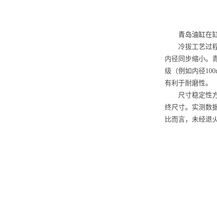
青岛油缸
在
冷拔工艺过
内径同步缩小。青岛
级（例如内径10
有利于耐磨性。
尺寸稳定性方
终尺寸。实测数据
比而言，未经退火的