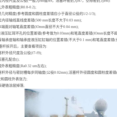
缸内径尺度及公役(一般为H8或H9，活塞环密封为H7，空隙密封为H6):
外表粗糙度(R0.8-0.2);
径几何精度(参考圆度和圆柱度差错应小于直径公役的1/2-1/3);
缸内径轴线直线度差错(500 mm长度不大于0.03 mm);
体端面对轴笔直度差错(lOmm直径不大于0.04 mm);
看液压缸耳环孔的位置差错(参考值为0.03mm)和笔直度差错(lOmm长度不超越
看轴承座轴和轴承座液压缸缸轴的位置差错(不大于0.1 mm)和笔直度差错(
)活塞杆拆开后，主要查看项目为:
塞杆外径尺度及公役(f7-f9);
活塞孔配合();
圆外表粗糙度(Ra0.32 um左右);
塞杆外径与密封槽每步同轴度(公役0.02mm);活塞杆外径圆度和圆柱度差错(
纹和圆柱外表张力;
表硬铬涂层掉落;