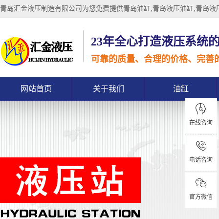
青岛汇金液压制造有限公司为您免费提供
青岛油缸
,青岛液压油缸,青岛
23年全心打造液压系统
可靠的质量、合理的价格、完善
网站首页
关于我们
油缸
在线咨询
电话咨询
官方微信