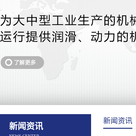
新闻资讯
新闻资讯